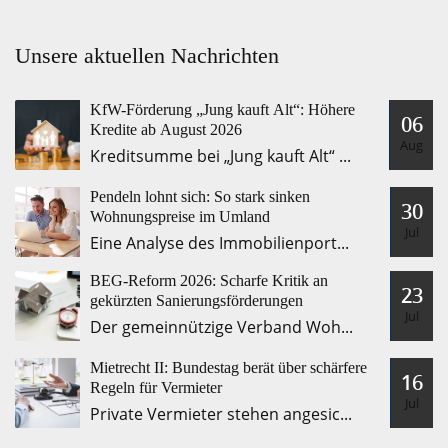
Unsere aktuellen Nachrichten
KfW-Förderung „Jung kauft Alt“: Höhere
06
Kredite ab August 2026
Aug
Kreditsumme bei „Jung kauft Alt“ steigt deutlich auf 140.000 Euro
Pendeln lohnt sich: So stark sinken
30
Wohnungspreise im Umland
Jul
Eine Analyse des Immobilienportals immowelt für die 15 größten Städte
BEG-Reform 2026: Scharfe Kritik an
23
gekürzten Sanierungsförderungen
Jul
Der gemeinnützige Verband Wohneigentum übt scharfe Kritik an den zum
Mietrecht II: Bundestag berät über schärfere
16
Regeln für Vermieter
Jul
Private Vermieter stehen angesichts steigender Energie- und Lebenshaltungskosten zunehmend unter