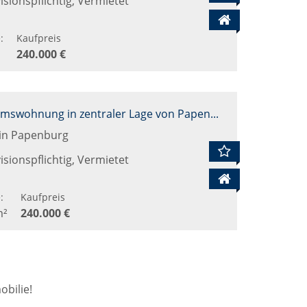
sionspflichtig, Vermietet
:
Kaufpreis
240.000 €
Außenasicht
Moderne Eigentumswohnung in zentraler Lage von Papenburg-Untenende
in Papenburg
sionspflichtig, Vermietet
:
Kaufpreis
m²
240.000 €
Außenansicht
obilie!