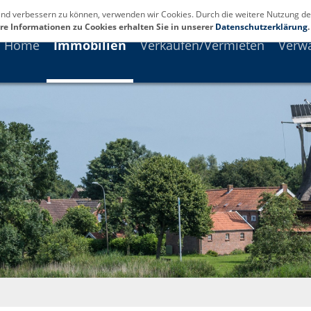
fend verbessern zu können, verwenden wir Cookies. Durch die weitere Nutzung de
re Informationen zu Cookies erhalten Sie in unserer
Datenschutzerklärung
.
Home
Immobilien
Verkaufen/Vermieten
Verw