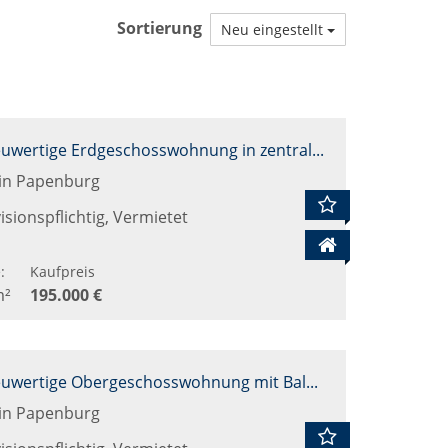
de
de
Sortierung
Neu eingestellt
Weerdt
Weerdt
auf
auf
Facebook
Twitter
Kapitalanlage: Neuwertige Erdgeschosswohnung in zentraler Lage von Papenburg-Untenende
in Papenburg
sionspflichtig, Vermietet
:
Kaufpreis
m²
195.000 €
Außenansicht
Kapitalanlage: Neuwertige Obergeschosswohnung mit Balkon in zentraler Lage von Papenburg-Untenende
in Papenburg