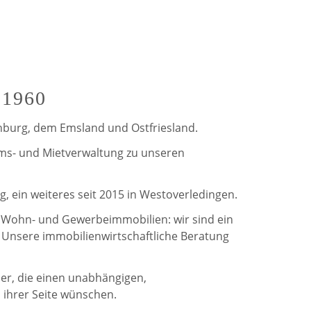
de
de
Weerdt
Weerdt
auf
auf
 1960
Facebook
Twitter
enburg, dem Emsland und Ostfriesland.
ms- und Mietverwaltung zu unseren
, ein weiteres seit 2015 in Westoverledingen.
 Wohn- und Gewerbeimmobilien: wir sind ein
Unsere immobilienwirtschaftliche Beratung
mer, die einen unabhängigen,
 ihrer Seite wünschen.