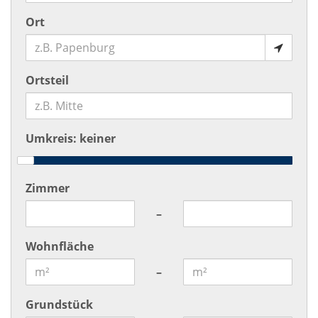
Ort
Ortsteil
Umkreis:
keiner
Zimmer
–
Wohnfläche
–
Grundstück