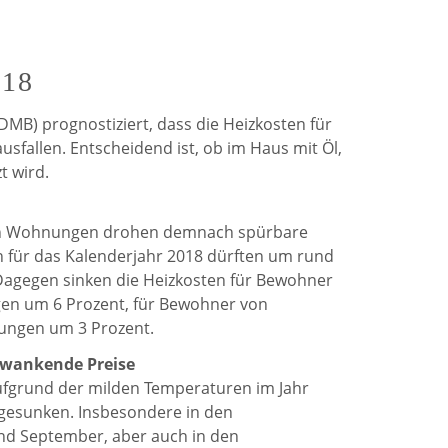
de
de
Weerdt
Weerdt
018
auf
auf
MB) prognostiziert, dass die Heizkosten für
Facebook
Twitter
usfallen. Entscheidend ist, ob im Haus mit Öl,
t wird.
en Wohnungen drohen demnach spürbare
 für das Kalenderjahr 2018 dürften um rund
 Dagegen sinken die Heizkosten für Bewohner
en um 6 Prozent, für Bewohner von
ngen um 3 Prozent.
hwankende Preise
ufgrund der milden Temperaturen im Jahr
gesunken. Insbesondere in den
d September, aber auch in den