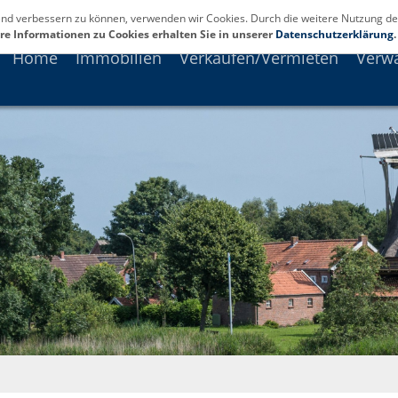
fend verbessern zu können, verwenden wir Cookies. Durch die weitere Nutzung de
re Informationen zu Cookies erhalten Sie in unserer
Datenschutzerklärung
.
Home
Immobilien
Verkaufen/Vermieten
Verw