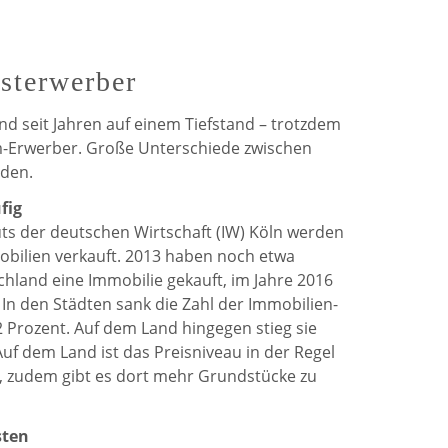
de
de
Weerdt
Weerdt
sterwerber
auf
auf
ind seit Jahren auf einem Tiefstand – trotzdem
Facebook
Twitter
im-Erwerber. Große Unterschiede zwischen
nden.
fig
tuts der deutschen Wirtschaft (IW) Köln werden
bilien verkauft. 2013 haben noch etwa
chland eine Immobilie gekauft, im Jahre 2016
In den Städten sank die Zahl der Immobilien-
2 Prozent. Auf dem Land hingegen stieg sie
Auf dem Land ist das Preisniveau in der Regel
n, zudem gibt es dort mehr Grundstücke zu
sten