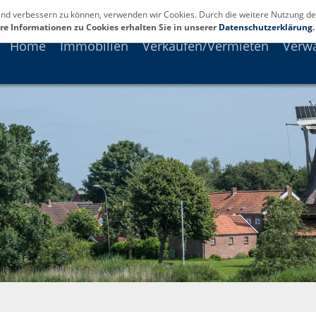
fend verbessern zu können, verwenden wir Cookies. Durch die weitere Nutzung de
re Informationen zu Cookies erhalten Sie in unserer
Datenschutzerklärung
.
Home
Immobilien
Verkaufen/Vermieten
Verw