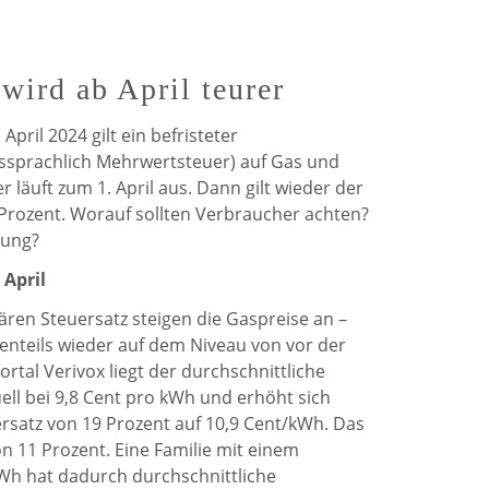
de
de
Weerdt
Weerdt
 wird ab April teurer
auf
auf
pril 2024 gilt ein befristeter
Facebook
Twitter
sprachlich Mehrwertsteuer) auf Gas und
 läuft zum 1. April aus. Dann gilt wieder der
 Prozent. Worauf sollten Verbraucher achten?
tung?
 April
ären Steuersatz steigen die Gaspreise an –
enteils wieder auf dem Niveau von vor der
rtal Verivox liegt der durchschnittliche
ell bei 9,8 Cent pro kWh und erhöht sich
satz von 19 Prozent auf 10,9 Cent/kWh. Das
n 11 Prozent. Eine Familie mit einem
Wh hat dadurch durchschnittliche