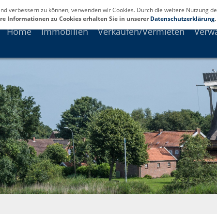
fend verbessern zu können, verwenden wir Cookies. Durch die weitere Nutzung de
re Informationen zu Cookies erhalten Sie in unserer
Datenschutzerklärung
.
Home
Immobilien
Verkaufen/Vermieten
Verw