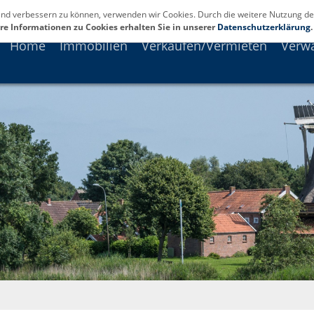
fend verbessern zu können, verwenden wir Cookies. Durch die weitere Nutzung de
re Informationen zu Cookies erhalten Sie in unserer
Datenschutzerklärung
.
Home
Immobilien
Verkaufen/Vermieten
Verw