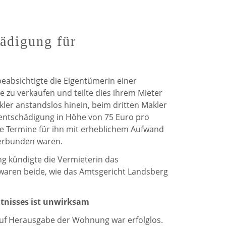
de
de
Weerdt
Weerdt
ädigung für
auf
auf
Facebook
Twitter
beabsichtigte die Eigentümerin einer
 zu verkaufen und teilte dies ihrem Mieter
akler anstandslos hinein, beim dritten Makler
entschädigung in Höhe von 75 Euro pro
e Termine für ihn mit erheblichem Aufwand
erbunden waren.
g kündigte die Vermieterin das
 waren beide, wie das Amtsgericht Landsberg
tnisses ist unwirksam
auf Herausgabe der Wohnung war erfolglos.