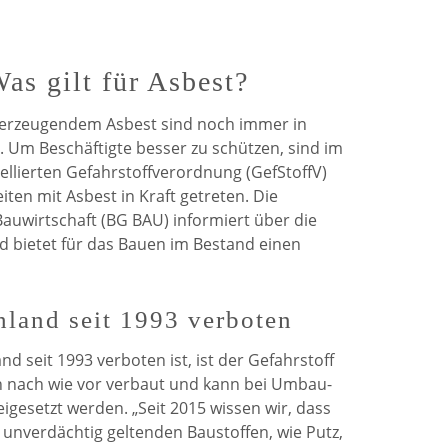
de
de
Weerdt
Weerdt
as gilt für Asbest?
auf
auf
serzeugendem Asbest sind noch immer in
Facebook
Twitter
Um Beschäftigte besser zu schützen, sind im
llierten Gefahrstoffverordnung (GefStoffV)
iten mit Asbest in Kraft getreten. Die
auwirtschaft (BG BAU) informiert über die
 bietet für das Bauen im Bestand einen
hland seit 1993 verboten
d seit 1993 verboten ist, ist der Gefahrstoff
n nach wie vor verbaut und kann bei Umbau-
igesetzt werden. „Seit 2015 wissen wir, dass
s unverdächtig geltenden Baustoffen, wie Putz,