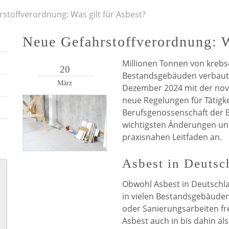
stoffverordnung: Was gilt für Asbest?
Neue Gefahrstoffverordnung: W
Millionen Tonnen von kreb
20
Bestandsgebäuden verbaut. 
März
Dezember 2024 mit der nove
neue Regelungen für Tätigke
Berufsgenossenschaft der B
wichtigsten Änderungen und
praxisnahen Leitfaden an.
Asbest in Deutsc
Obwohl Asbest in Deutschlan
in vielen Bestandsgebäude
oder Sanierungsarbeiten fre
Asbest auch in bis dahin al