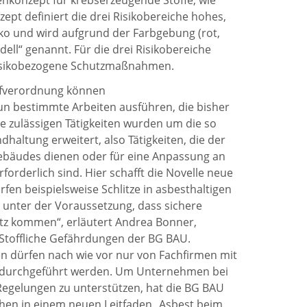
konzept für krebserzeugende Stoffe, wie
zept definiert die drei Risikobereiche hohes,
iko und wird aufgrund der Farbgebung (rot,
ell“ genannt. Für die drei Risikobereiche
 risikobezogene Schutzmaßnahmen.
ffverordnung können
 bestimmte Arbeiten ausführen, die bisher
e zulässigen Tätigkeiten wurden um die so
dhaltung erweitert, also Tätigkeiten, die der
ebäudes dienen oder für eine Anpassung an
forderlich sind. Hier schafft die Novelle neue
fen beispielsweise Schlitze in asbesthaltigen
 unter der Voraussetzung, dass sichere
tz kommen“, erläutert Andrea Bonner,
 Stoffliche Gefährdungen der BG BAU.
en dürfen nach wie vor nur von Fachfirmen mit
 durchgeführt werden. Um Unternehmen bei
egelungen zu unterstützen, hat die BG BAU
hen in einem neuen Leitfaden „Asbest beim