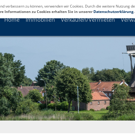
fend verbessern zu können, verwenden wir Cookies. Durch die weitere Nutzung de
re Informationen zu Cookies erhalten Sie in unserer
Datenschutzerklärung
.
Home
Immobilien
Verkaufen/Vermieten
Verw