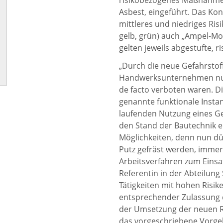
risikobezogenes Maßnahmen
Asbest, eingeführt. Das Kon
mittleres und niedriges Ris
gelb, grün) auch „Ampel-Mod
gelten jeweils abgestufte,
„Durch die neue Gefahrsto
Handwerksunternehmen nun
de facto verboten waren. Di
genannte funktionale Instan
laufenden Nutzung eines G
den Stand der Bautechnik er
Möglichkeiten, denn nun dür
Putz gefräst werden, immer
Arbeitsverfahren zum Einsa
Referentin in der Abteilung
Tätigkeiten mit hohen Risik
entsprechender Zulassung
der Umsetzung der neuen R
das vorgeschriebene Vorge