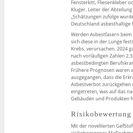
Fensterkitt, Fliesenkleber o
Kluger, Leiter der Abteilun
„Schätzungen zufolge wurde
Deutschland asbesthaltige M
Werden Asbestfasern beim A
sich diese in der Lunge fes
Krebs, verursachen. 2024 
nach vorläufigen Zahlen 2.
asbestbedingten Berufskran
Frühere Prognosen waren a
ausgegangen, dass die Erkr
Asbestverbot zurückgehen 
eingetreten, was auf das 
Gebäuden und Produkten h
Risikobewertung
Mit der novellierten GefSt