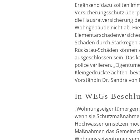
Ergänzend dazu sollten Im
Versicherungsschutz über
die Hausratversicherung d
Wohngebäude nicht ab. Hie
Elementarschadenversicher
Schäden durch Starkregen a
Rückstau-Schäden können z
ausgeschlossen sein. Das k
police variieren. „Eigentüm
Kleingedruckte achten, bevo
Vorständin Dr. Sandra von 
In WEGs Beschlu
„Wohnungseigentümergemei
wenn sie Schutzmaßnahme
Hochwasser umsetzen möcht
Maßnahmen das Gemeinscha
Wohnungseigentümer geme