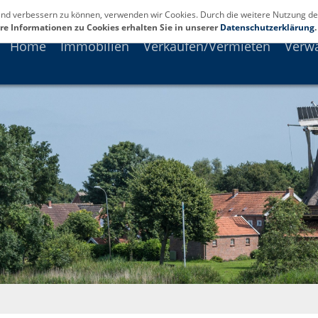
fend verbessern zu können, verwenden wir Cookies. Durch die weitere Nutzung de
re Informationen zu Cookies erhalten Sie in unserer
Datenschutzerklärung
.
Home
Immobilien
Verkaufen/Vermieten
Verw