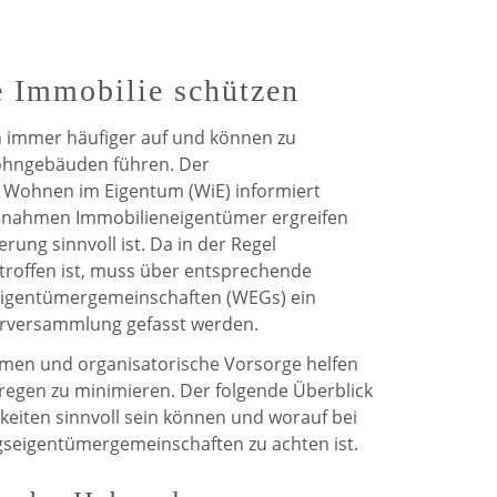
de
de
Weerdt
Weerdt
e Immobilie schützen
auf
auf
n immer häufiger auf und können zu
Facebook
Twitter
ohngebäuden führen. Der
Wohnen im Eigentum (WiE) informiert
ßnahmen Immobilieneigentümer ergreifen
ung sinnvoll ist. Da in der Regel
roffen ist, muss über entsprechende
gentümergemeinschaften (WEGs) ein
erversammlung gefasst werden.
en und organisatorische Vorsorge helfen
regen zu minimieren. Der folgende Überblick
keiten sinnvoll sein können und worauf bei
eigentümergemeinschaften zu achten ist.