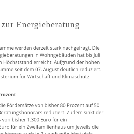
de
de
Weerdt
Weerdt
 zur Energieberatung
auf
auf
Facebook
Twitter
amme werden derzeit stark nachgefragt. Die
rgieberatungen in Wohngebäuden hat bis Juli
n Höchststand erreicht. Aufgrund der hohen
umme seit dem 07. August deutlich reduziert.
sterium für Wirtschaft und Klimaschutz
Prozent
ie Fördersätze von bisher 80 Prozent auf 50
Beratungshonorars reduziert. Zudem sinkt der
von bisher 1.300 Euro für ein
Euro für ein Zweifamilienhaus um jeweils die