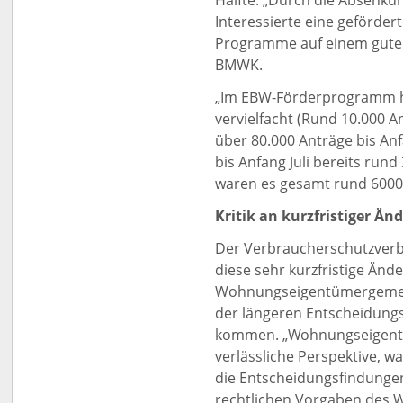
Hälfte. „Durch die Absenku
Interessierte eine geförder
Programme auf einem guten
BMWK.
„Im EBW-Förderprogramm hat
vervielfacht (Rund 10.000 A
über 80.000 Anträge bis An
bis Anfang Juli bereits run
waren es gesamt rund 6000“
Kritik an kurzfristiger Än
Der Verbraucherschutzverb
diese sehr kurzfristige Än
Wohnungseigentümergemeins
der längeren Entscheidungs
kommen. „Wohnungseigent
verlässliche Perspektive, 
die Entscheidungsfindunge
rechtlichen Vorgaben des 