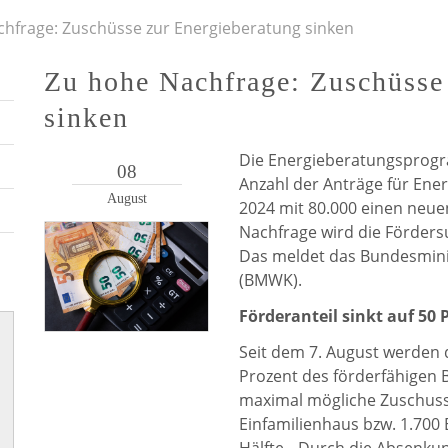
hfrage: Zuschüsse zur Energieberatung sinken
Zu hohe Nachfrage: Zuschüsse
sinken
Die Energieberatungsprogr
08
Anzahl der Anträge für Ene
August
2024 mit 80.000 einen neue
Nachfrage wird die Förders
Das meldet das Bundesmini
(BMWK).
Förderanteil sinkt auf 50 
Seit dem 7. August werden d
Prozent des förderfähigen 
maximal mögliche Zuschuss 
Einfamilienhaus bzw. 1.700 