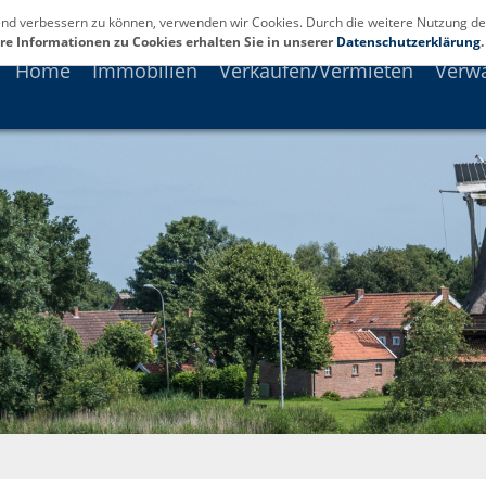
fend verbessern zu können, verwenden wir Cookies. Durch die weitere Nutzung de
re Informationen zu Cookies erhalten Sie in unserer
Datenschutzerklärung
.
Home
Immobilien
Verkaufen/Vermieten
Verw