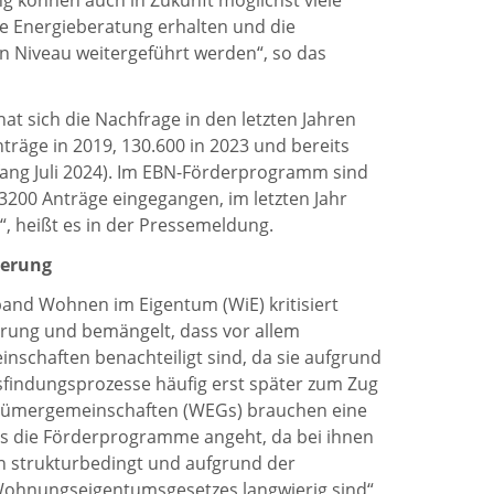
ng können auch in Zukunft möglichst viele
te Energieberatung erhalten und die
 Niveau weitergeführt werden“, so das
 sich die Nachfrage in den letzten Jahren
nträge in 2019, 130.600 in 2023 und bereits
fang Juli 2024). Im EBN-Förderprogramm sind
d 3200 Anträge eingegangen, im letzten Jahr
, heißt es in der Pressemeldung.
derung
and Wohnen im Eigentum (WiE) kritisiert
derung und bemängelt, dass vor allem
chaften benachteiligt sind, da sie aufgrund
findungsprozesse häufig erst später zum Zug
ümergemeinschaften (WEGs) brauchen eine
was die Förderprogramme angeht, da bei ihnen
n strukturbedingt und aufgrund der
Wohnungseigentumsgesetzes langwierig sind“,