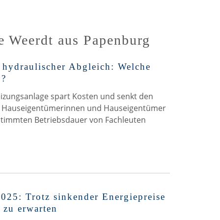
de
de
Weerdt
Weerdt
e Weerdt aus Papenburg
auf
auf
hydraulischer Abgleich: Welche
Facebook
Twitter
6?
Heizungsanlage spart Kosten und senkt den
en Hauseigentümerinnen und Hauseigentümer
stimmten Betriebsdauer von Fachleuten
025: Trotz sinkender Energiepreise
 zu erwarten