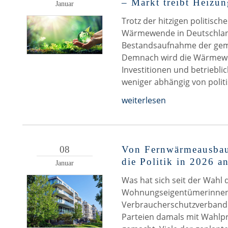
– Markt treibt Heizun
Januar
Trotz der hitzigen politisc
Wärmewende in Deutschland 
Bestandsaufnahme der geme
Demnach wird die Wärmew
Investitionen und betriebli
weniger abhängig von poli
weiterlesen
08
Von Fernwärmeausbau
die Politik in 2026 a
Januar
Was hat sich seit der Wahl
Wohnungseigentümerinnen
Verbraucherschutzverband 
Parteien damals mit Wahlp