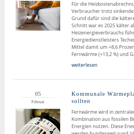
Für die Heizkostenabrechn
Verbraucher trotz sinkender
Grund dafür sind die kälte
Schnitt war es 2025 kälter a
Heizenergieverbrauchs führ
Energiedienstleisters Tech
Mittel damit um +8,6 Proze
Fernwärme (+13,2 %) und Ga
weiterlesen
05
Kommunale Wärmepla
sollten
Februar
Fernwärme wird in zentralen
Kombination aus fossilen B
Energien nutzen. Diese Ene
werden bundesweit rund 1