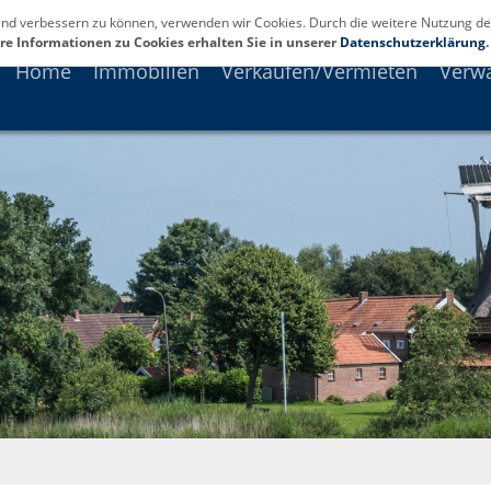
fend verbessern zu können, verwenden wir Cookies. Durch die weitere Nutzung de
re Informationen zu Cookies erhalten Sie in unserer
Datenschutzerklärung
.
Home
Immobilien
Verkaufen/Vermieten
Verw