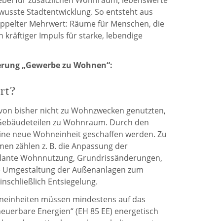
Hebel für zusätzlichen Wohnraum, lebenswerte
wusste Stadtentwicklung. So entsteht aus
oppelter Mehrwert: Räume für Menschen, die
 kräftiger Impuls für starke, lebendige
derung „Gewerbe zu Wohnen“:
rt?
von bisher nicht zu Wohnzwecken genutzten,
Gebäudeteilen zu Wohnraum. Durch den
ne neue Wohneinheit geschaffen werden. Zu
en zählen z. B. die Anpassung der
plante Wohnnutzung, Grundrissänderungen,
e Umgestaltung der Außenanlagen zum
schließlich Entsiegelung.
neinheiten müssen mindestens auf das
neuerbare Energien“ (EH 85 EE) energetisch