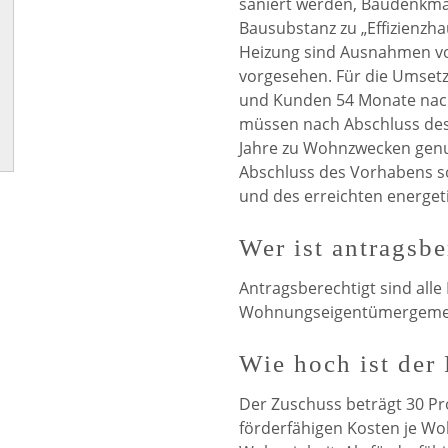
saniert werden, Baudenkma
Bausubstanz zu „Effizienzh
Heizung sind Ausnahmen vo
vorgesehen. Für die Umset
und Kunden 54 Monate nach
müssen nach Abschluss des
Jahre zu Wohn­­zwecken gen
Abschluss des Vorhabens so
und des erreichten energet
Wer ist antragsbe
Antragsberechtigt sind alle 
Wohnungseigentümergemei
Wie hoch ist der 
Der Zuschuss beträgt 30 Pr
förderfähigen Kosten je Woh