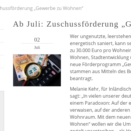
schussförderung „Gewerbe zu Wohnen“
Ab Juli: Zuschussförderung „
Wer ungenutzte, leersteh
02
energetisch saniert, kann s
Juli
zu 30.000 Euro pro Wohnein
Wohnen, Stadtentwicklung 
neue Förderprogramm „Gew
stammen aus Mitteln des B
beantragt.
Melanie Kehr, für Inländis
sagt: „In vielen unserer d
einem Paradoxon: Auf der e
verwaisen, auf der anderen 
Wohnraum. Mit dem neuen
Wohnen“ wollen wir die Um