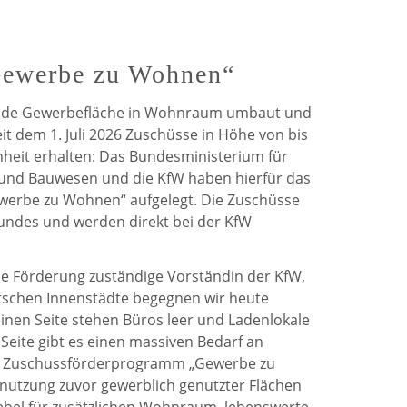
de
de
Weerdt
Weerdt
Gewerbe zu Wohnen“
auf
auf
ende Gewerbefläche in Wohnraum umbaut und
Facebook
Twitter
eit dem 1. Juli 2026 Zuschüsse in Höhe von bis
heit erhalten: Das Bundesministerium für
und Bauwesen und die KfW haben hierfür das
erbe zu Wohnen“ aufgelegt. Die Zuschüsse
undes und werden direkt bei der KfW
che Förderung zuständige Vorständin der KfW,
eutschen Innenstädte begegnen wir heute
inen Seite stehen Büros leer und Ladenlokale
Seite gibt es einen massiven Bedarf an
 Zuschussförderprogramm „Gewerbe zu
nutzung zuvor gewerblich genutzter Flächen