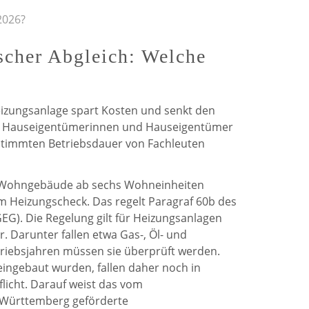
de
de
2026?
Weerdt
Weerdt
scher Abgleich: Welche
auf
auf
Facebook
Twitter
Heizungsanlage spart Kosten und senkt den
en Hauseigentümerinnen und Hauseigentümer
stimmten Betriebsdauer von Fachleuten
ür Wohngebäude ab sechs Wohneinheiten
um Heizungscheck. Das regelt Paragraf 60b des
G). Die Regelung gilt für Heizungsanlagen
. Darunter fallen etwa Gas-, Öl- und
riebsjahren müssen sie überprüft werden.
eingebaut wurden, fallen daher noch in
flicht. Darauf weist das vom
Württemberg geförderte