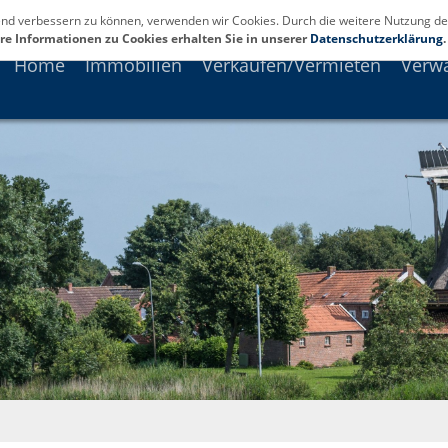
fend verbessern zu können, verwenden wir Cookies. Durch die weitere Nutzung de
re Informationen zu Cookies erhalten Sie in unserer
Datenschutzerklärung
.
Home
Immobilien
Verkaufen/Vermieten
Verw