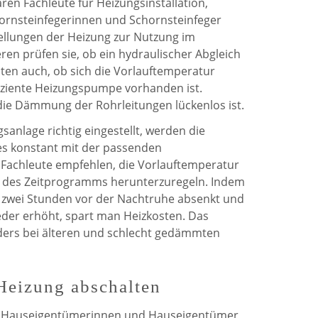
ren Fachleute für Heizungsinstallation,
ornsteinfegerinnen und Schornsteinfeger
tellungen der Heizung zur Nutzung im
en prüfen sie, ob ein hydraulischer Abgleich
sten auch, ob sich die Vorlauftemperatur
fiziente Heizungspumpe vorhanden ist.
 die Dämmung der Rohrleitungen lückenlos ist.
sanlage richtig eingestellt, werden die
s konstant mit der passenden
 Fachleute empfehlen, die Vorlauftemperatur
n des Zeitprogramms herunterzuregeln. Indem
 zwei Stunden vor der Nachtruhe absenkt und
eder erhöht, spart man Heizkosten. Das
ders bei älteren und schlecht gedämmten
Heizung abschalten
n Hauseigentümerinnen und Hauseigentümer